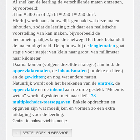
Al snel kan de leerling de verschillende maten omzetten,
bijvoorbeeld:
3
3 hm = 300 m of 2,5 hl = 250 l = 250 dm
.
Hierbij wordt aanschouwelijk gemaakt wat deze maten
inhouden, zodat de leerling zich daar een realistische
voorstelling van kan maken, bijvoorbeeld de
hectometerpaaltjes langs de snelweg.
Het boek behandelt
de maten uitgebreid.
De opbouw bij de
lengtematen
gaat
stapje voor stapje: van klein naar groot, van millimeter
naar kilometer.
Daarna komen (volgens dezelfde strategie) aan bod: de
oppervlaktematen
, de
inhoudsmaten
(kubieke en liters)
en de
gewichten
; en nog wat andere maten.
Natuurlijk wordt ook het berekenen van de
omtrek
,
de
oppervlakte
en de
inhoud
aan de orde gesteld.
"Meten is
weten" wordt afgesloten met maar liefst
73
multiplechoice
-
toetsopgaven
.
Enkele opdrachten en
opgaven zijn wat moeilijker, en vormen zo een extra
uitdaging voor de leerling.
Gratis: totaaloverzichtskaartje.
BESTEL BOEK IN WEBSHOP